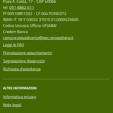
P.zza A. Costa, 17 - CAP 40066
tel.
051 6862 611
PI 00510801202 - CF 00470350372
IBAN: IT 18 Y 03032 37010 012000525600
Codice Univoco Ufficio: UFJA8W
Credem Banca
comune.pievedicento@pec.renogalliera.it
Leggi le FAQ
Prenotazione appuntamento
Segnalazione disservizio
Richiesta d'assistenza
ALTRE INFORMAZIONI
Informativa privacy
Note legali